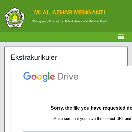
MI AL-AZHAR MENGANTI
"Keunggulan, Prestasi dan Keberkahan adalah Prioritas Kami"
Ekstrakurikuler